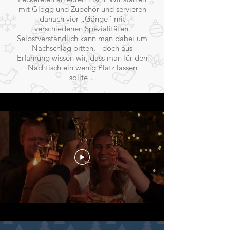
mit Glögg und Zubehör und servieren
danach vier „Gänge“ mit
verschiedenen Spezialitäten.
Selbstverständlich kann man dabei um
Nachschlag bitten, - doch aus
Erfahrung wissen wir, dass man für den
Nachtisch ein wenig Platz lassen
sollte…