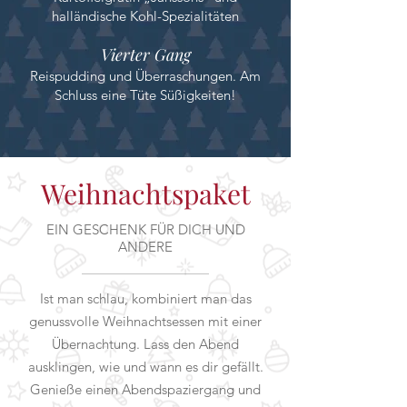
halländische Kohl-Spezialitäten
Vierter Gang
Reispudding und Überraschungen. Am
Schluss eine Tüte Süßigkeiten!
Weihnachtspaket
EIN GESCHENK FÜR DICH UND
ANDERE
Ist man schlau, kombiniert man das
genussvolle Weihnachtsessen mit einer
Übernachtung. Lass den Abend
ausklingen, wie und wann es dir gefällt.
Genieße einen Abendspaziergang und