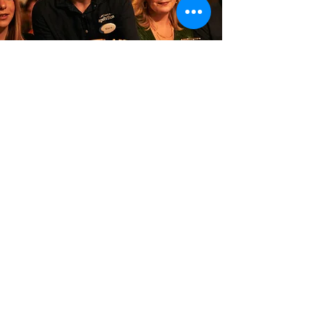
Preise
Freitag und Samstag
Erwachsene SEK 795
Kinder von 5-12 Jahren SEK 395
Kinder von 0-4 Jahren SEK 0
Donnerstag
Erwachsene SEK 645.-