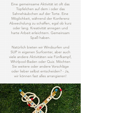
Eine gemeinsame Aktivität ist oft das
Tüpfelchen auf dem i oder das
Sahnehäubchen auf der Torte. Eine
Möglichkeit, während der Konferenz
Abwechslung zu schaffen, egal ob kurz
oder lang. Kreativität anregen und
harte Arbeit erleichtern. Gemeinsam
Spaß haben.
​Natürlich bieten wir Windsurfen und
SUP in eigenen Surfcenter, aber auch
viele andere Aktivitäten wie Fünfkampf,
Whirlpool-Baden oder Quiz. Möchten
Sie weitere oder andere Vorschläge
oder lieber selbst entscheiden? - Ja,
wir können fast alles arrangieren!