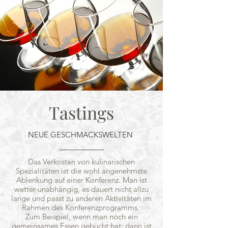
Tastings
NEUE GESCHMACKSWELTEN
Das Verkosten von kulinarischen
Spezialitäten ist die wohl angenehmste
Ablenkung auf einer Konferenz. Man ist
wetter-unabhängig, es dauert nicht allzu
lange und passt zu anderen Aktivitäten im
Rahmen des Konferenzprogramms.
Zum Beispiel, wenn man noch ein
gemeinsames Essen gebucht hat: dann ist