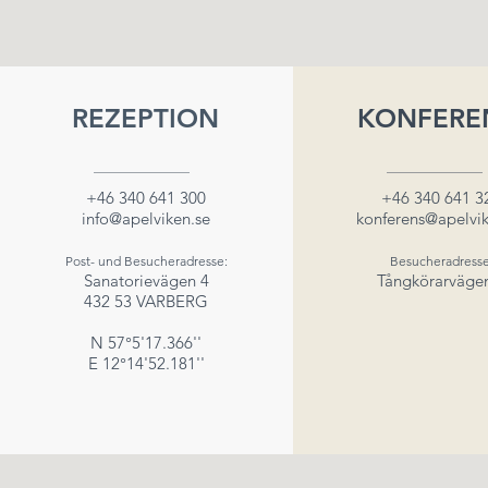
REZEPTION
KONFERE
+46 340 641 300
+46 340 641 3
info@apelviken.se
konferens@apelvik
Post- und Besucheradresse:
Besucheradresse
Sanatorievägen 4
Tångkörarväge
432 53 VARBERG
N 57°5'17.366''
E 12°14'52.181''