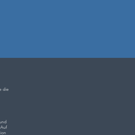
e die
 und
 Auf
ion