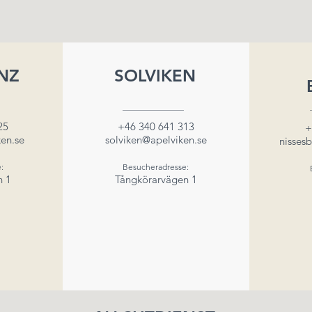
NZ
SOLVIKEN
25
+46 340 641 313
+
en.se
solviken@apelviken.se
nisses
:
Besucheradresse:
n 1
Tångkörarvägen 1