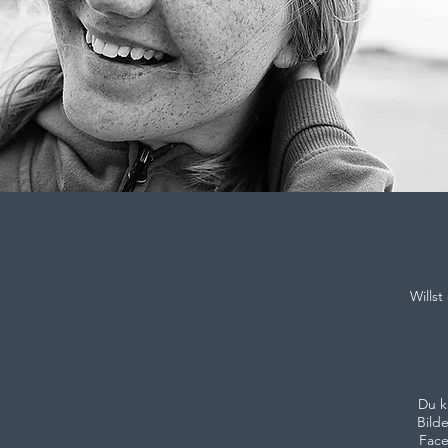
Wills
Du k
Bild
Face