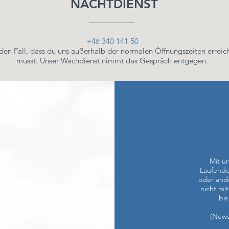
NACHTDIENST
+46 340 141 50
den Fall, dass du uns außerhalb der normalen Öffnungszeiten erreic
musst: Unser Wachdienst nimmt das Gespräch entgegen.
Mit u
Laufende
oder and
nicht mi
bis
(News