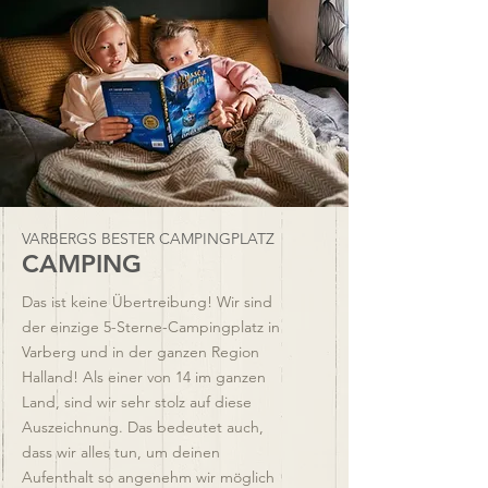
VARBERGS BESTER CAMPINGPLATZ
CAMPING
Das ist keine Übertreibung! Wir sind
der einzige 5-Sterne-Campingplatz in
Varberg und in der ganzen Region
Halland! Als einer von 14 im ganzen
Land, sind wir sehr stolz auf diese
Auszeichnung
.
Das bedeutet auch,
dass wir alles tun, um deinen
Aufenthalt so angenehm wir möglich