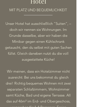
Hotel
MIT PLATZ UND BEQUEMLICHKEIT
Unser Hotel hat ausschließlich ”Suiten“, –
doch wir nennen sie Wohnungen. Im
Grunde dasselbe, aber wir haben die
Minibar gegen einen Kühlschrank
getauscht, den du selbst mit guten Sachen
füllst. Gleich daneben nutzt du die voll
ausgestattete Küche!
Wir meinen, dass ein Hotelzimmer nicht
ausreicht: Bei uns bekommst du gleich
drei! Richtig bequemes Wohnen mit zwei
separaten Schlafzimmern, Wohnzimmer
samt Küche, Bad und eigene Terrasse. All
das auf 46m² im Erd- und Obergeschoss,