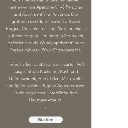
nennen wir sie Apartment 1–6 Personen
und Apartment 1–3 Personen. Die
größeren sind 46m², verteilt auf zwei
Etagen. Die kleineren sind 20m², ebenfalls
auf zwei Etagen – im unteren Stockwerk
befindet sich ein Wandklappbett für eine
Person mit max. 50kg Körpergewicht.
Freies Parken direkt vor der Haustür. Voll
ausgestattete Küche mit Kühl- und
Gefrierschrank, Herd, Ofen, Mikrowelle
und Spülmaschine. Eigene Außenterrasse.
In einigen dieser Unterkünfte sind
Haustiere erlaubt.
.
Buchen