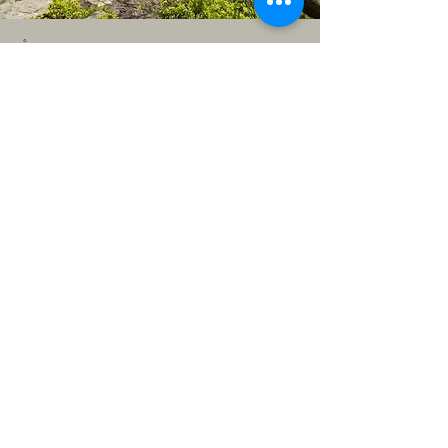
ÅKULLA
BUCHENWÄLDER
Wo die offene Küstenlandschaft in dichte
Wälder übergeht, liegen
die
Buchenwälder von Åkulla
. Ein 50
Quadratkilometer großes Naturparadies,
mit magischen Pfaden und großartigen
Aussichtspunkten. Unglaublich, dass
bisher nur wenige Touristen die Wälder
kennen und sich weiterhin am Strand
aalen. Aber wir Einheimischen wissen, was
sie verpassen: Wanderwege, geheime
Pfade, alte Geschichte und neue
Erlebnisse. Auf der Mittelalter-Straße „via
regia“ kommst du am Moorgebiet
Bockstens mosse
vorbei. KlKlettere auf
den Berg Hiaklitten für bessere Sicht und
mache Kaffeepause in
Öströö.
Im Winter
ist dies ein Langlauf-Paradies mit den
besten Loipen Südschwedens!