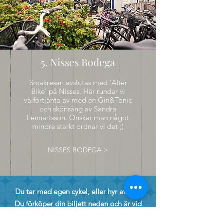
5. Nisses Bodega
Smakresan avslutas med 'After
Bike' på Nisses. Här rundar vi
välförtjänta av med en Gin&Tonic
och skönsång av Sandra
Lennartsson. Önskar man något
mindre starkt ordnar vi det ;)
NISSES BODEGA >
Du tar med egen cykel, eller hyr av oss.
Du förköper din biljett nedan och är vid
Restaurang Solviken tio minuter före