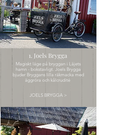
1. Joels Brygga
Magiskt läge på bryggan i Läjets
hamn - bokstavligt. Joels Brygga
bjuder Bryggans lilla räkmacka med
äggröra och kålcrudité
JOELS BRYGGA >