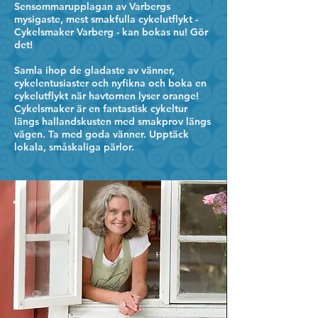
Sensommarupplagan av Varbergs
mysigaste, mest smakfulla cykelutflykt -
Cykelsmaker Varberg - kan bokas nu! Gör
det!
Samla ihop de gladaste av vänner,
cykelentusiaster och nyfikna och boka en
cykelutflykt när havtornen lyser orange!
Cykelsmaker är en fantastisk cykeltur
längs hallandskusten med smakprov längs
vägen. Ta med goda vänner. Upptäck
lokala, småskaliga pärlor.