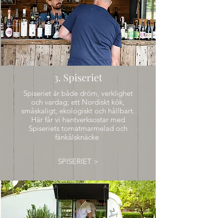
3. Spiseriet
Spiseriet är både dröm, verklighet
och vardag; ett Nordiskt kök,
småskaligt, ekologiskt och hållbart.
Här får vi hantverksostar med
Spiseriets tomatmarmelad och
fänkålsknäcke
SPISERIET >