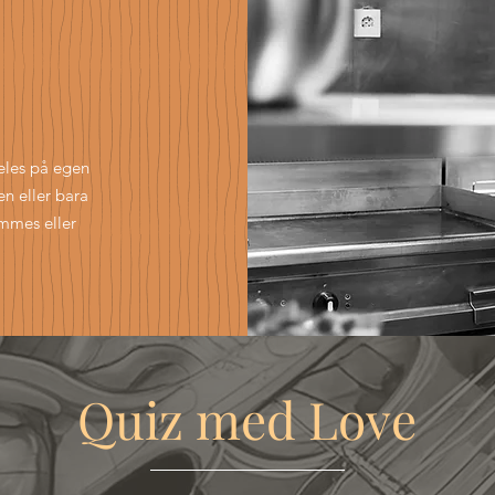
deles på egen
en eller bara
ommes eller
Quiz med Love