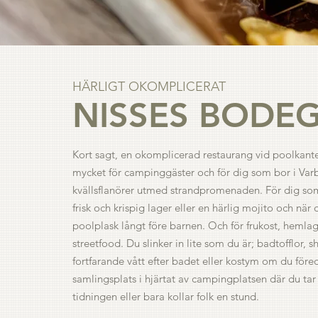
HÄRLIGT OKOMPLICERAT
NISSES BODE
Kort sagt, en okomplicerad restaurang vid poolkanten
mycket för campinggäster och för dig som bor i Var
kvällsflanörer utmed strandpromenaden. För dig som
frisk och krispig lager eller en härlig mojito och när 
poolplask långt före barnen. Och för
frukost
, hemlag
streetfood. Du slinker in lite som du är; badtofflor, s
fortfarande vått efter badet eller kostym om du före
samlingsplats i hjärtat av campingplatsen där du tar 
tidningen eller bara kollar folk en stund.