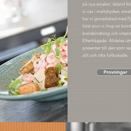
på nya smaker; ibland fö
vi oss i maltdrycker, eme
har vi ginverkstad med Fj
höst snor vi ihop en kom
kransbindning och vinpro
Efterfrågade. Alldeles ut
presenter till den som re
allt och ofta fullbokade.
Provningar