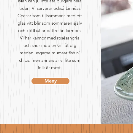
Man kan ju inte äta burgare hela
tiden. Vi serverar också Linnéas
Ceasar som tillsammans med ett
glas vitt blir som sommaren själv
och köttbullar bättre än farmors.
Vi har kannor med rosésangria
och snor ihop en GT åt dig
medan ungarna mumsar fish n'
chips, men annars är vi lite som
folk är mest.
Meny