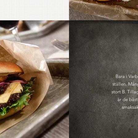
Bara i Varb
ställen. Mån
stort B. Til
är de bäs
smaksak 