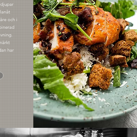
rdjupar
llanåt
äre och i
binerad
vning.
märkt
dan har