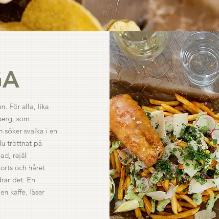
GA
. För alla, lika
berg, som
 söker svalka i en
du tröttnat på
ad, rejäl
horts och håret
drar det. En
en kaffe, läser