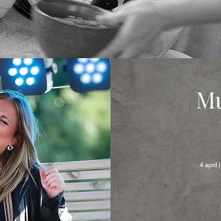
Mu
4 april |