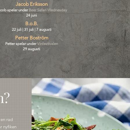
Jacob Eriksson
cob spelar under
Beer Safari Wednesday
24 juni
B.o.B.
22 juli | 31 juli | 7 augusti
Petter Boström
Petter spelar under
Vinfestivalen
29 augusti
n?
 en rad
r nyfiken