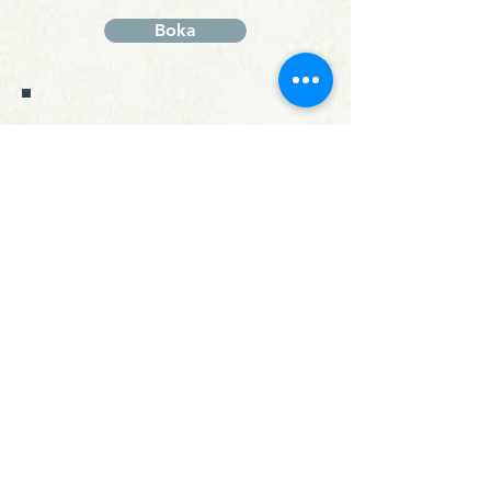
Boka
Under våren är åter igen dags att mäta
krafterna i Solvikens quiz. Fem lördagar
skiljer vi de lärde från vetet. De som kan
från de som killgissar. Det är var vi sätter
svärfar på plats en gång för alla och
reder ut vilket av alla krig som avslutades
i och med freden i Brömsebro 1645 och
vad det gröna i växter heter. Olle och
Martin ställer frågorna. Ni släpar med de
klokaste av grannar och arbetskamrater
och bärgar förutom evig ära och
berömmelse hem fina priser!