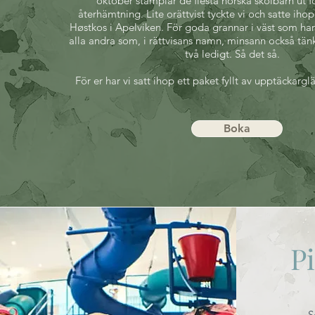
oktober stämplar de flesta norska skolbarn ut f
återhämtning. Lite orättvist tyckte vi och satte ihop
Høstkos i Apelviken. För goda grannar i väst som har 
alla andra som, i rättvisans namn, minsann också tänk
två ledigt. Så det så.
För er har vi satt ihop ett paket fyllt av upptäckargl
Boka
P
S