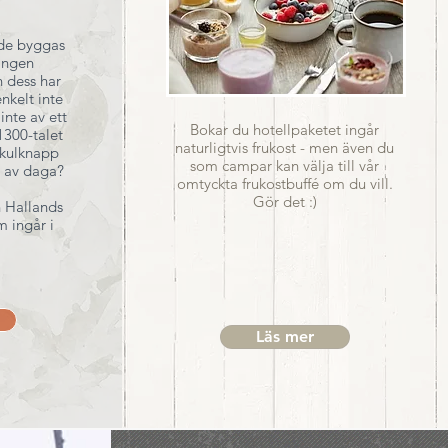
ade byggas
ingen
 dess har
nkelt inte
inte av ett
Bokar du hotellpaketet ingår
1300-talet
naturligtvis frukost - men även du
kulknapp
som campar kan välja till vår
I av daga?
omtyckta frukostbuffé om du vill.
Gör det :)
h Hallands
m ingår i
Läs mer