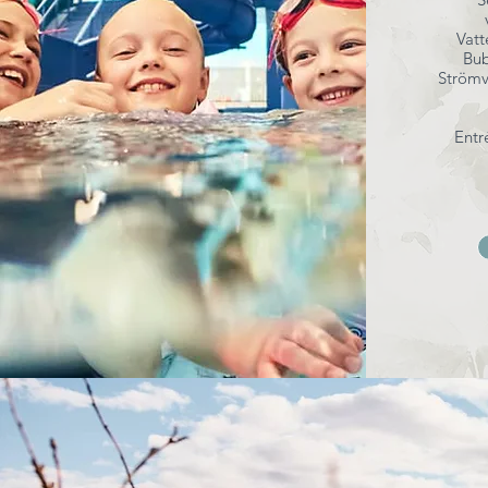
Vatt
Bub
Strömvi
Entré