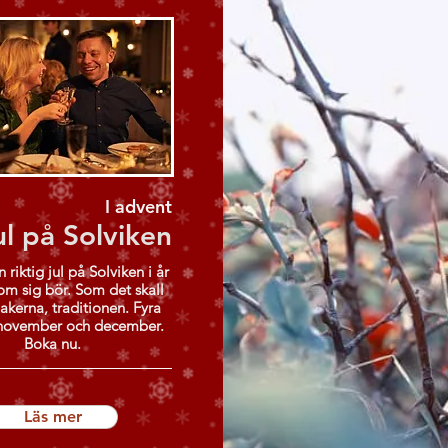
I advent
ul på Solviken
n riktig jul på Solviken i år
om sig bör. Som det skall
akerna, traditionen. Fyra
 november och december.
Boka nu.
Läs mer