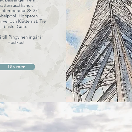
vattenruschkanor.
entemperatur 28-37°.
belpool. Hopptorn.
rvel och Klätternät. Tre
bastu. Café.
 till Pingvinen ingår i
Høstkos!
Läs mer