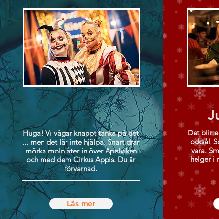
J
Det blir e
Huga! Vi vågar knappt tänka på det
också! S
... men det lär inte hjälpa. Snart drar
vara. Sm
mörka moln åter in över Apelviken
helger i
och med dem Cirkus Appis. Du är
förvarnad.
Läs mer