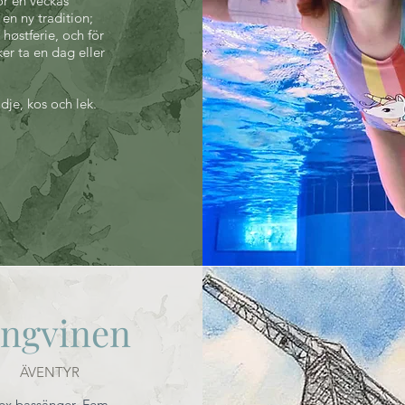
ör en veckas
 en ny tradition;
høstferie, och för
er ta en dag eller
ädje, kos och lek.
ingvinen
ÄVENTYR
ex bassänger. Fem