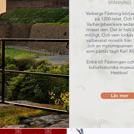
SPÄNNING
Varbergs Fästning börj
på 1200-talet. Och 
Varbergsbesökare sedan
missat den. Det är helt e
möjligt. Och vem lockas 
välbevarat mosslik från 
och en mytomspunnen 
som påstås tagit Karl XI
Entré till Fästningen oc
kulturhistoriska museu
Høstkos!
Läs mer