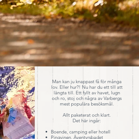
Man kan ju knappast få för många
lov. Eller hur?! Nu har du ett till att
längta till. Ett fyllt av havet, lugn
och ro, stoj och några av Varbergs
mest populära besöksmål.
Allt paketerat och klart.
Det här ingår:
Boende, camping eller hotell
Pingvinen, Äventyrsbadet