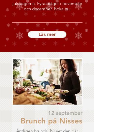
julsångerna. Fyra helger i november
och december. Boka nu.
Läs mer
12 september
Brunch på Nisses
Äntligen brunch! Ni vet den där